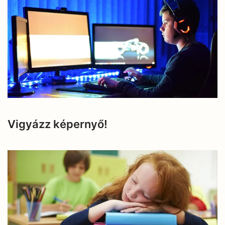
Vigyázz képernyő!