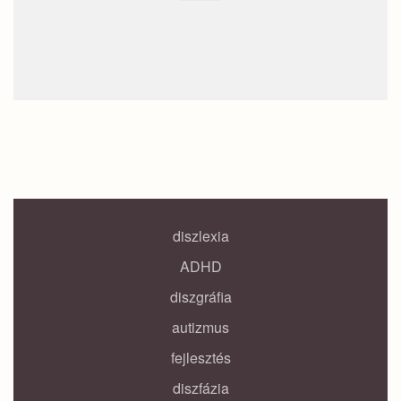
diszlexia
ADHD
diszgráfia
autizmus
fejlesztés
diszfázia